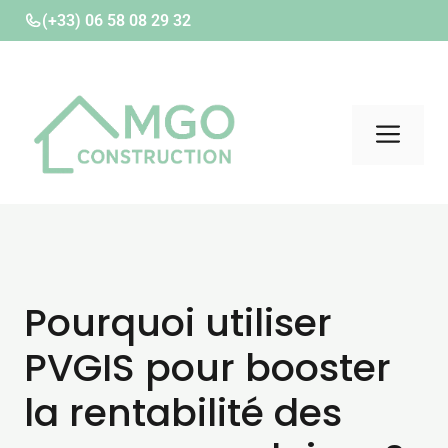
Aller
(+33) 06 58 08 29 32
au
contenu
Men
Pourquoi utiliser
PVGIS pour booster
la rentabilité des