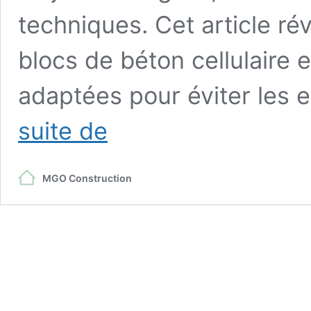
techniques. Cet article ré
blocs de béton cellulaire 
adaptées pour éviter les
Maison
suite de
en
Siporex
(béton
MGO Construction
cellulaire)
:
les
inconvénients