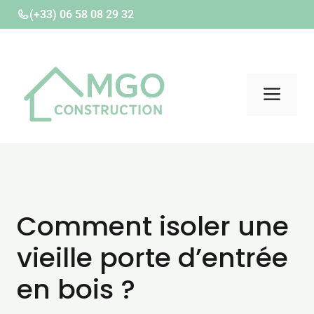
Aller
(+33) 06 58 08 29 32
au
contenu
Men
Comment isoler une
vieille porte d’entrée
en bois ?