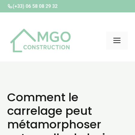
Aller
(+33) 06 58 08 29 32
au
contenu
Men
Comment le
carrelage peut
métamorphoser