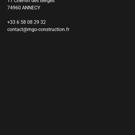
11 Chemin des Berges
74960 ANNECY
+33 6 58 08 29 32
contact@mgo-construction.fr
Polystyrène : quelle poubelle ?
Recyclage bouteille plastique tarif
Chantieraccess.fr avis